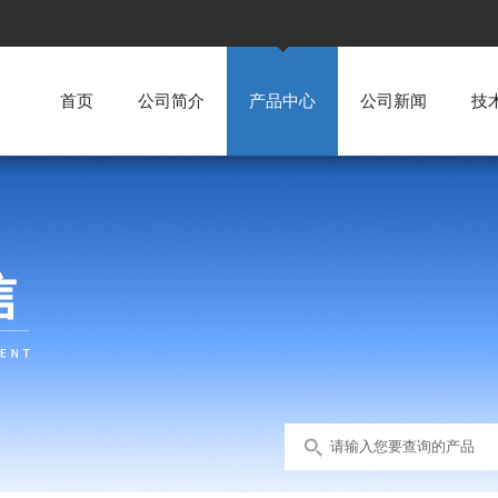
首页
公司简介
产品中心
公司新闻
技