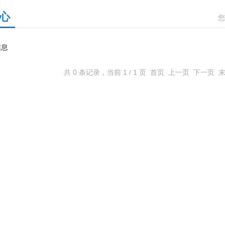
心
您
信息
共 0 条记录，当前 1 / 1 页 首页 上一页 下一页