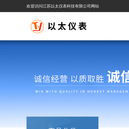
欢迎访问江苏以太仪表科技有限公司网站