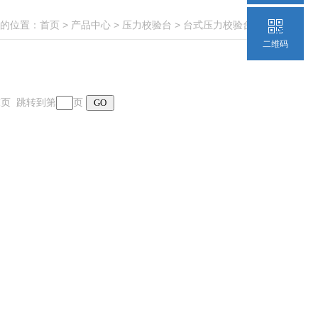
的位置：
首页
>
产品中心
>
压力校验台
>
台式压力校验台
二维码
 末页 跳转到第
页