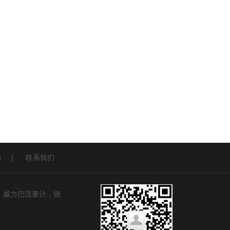
书
|
联系我们
计，威力巴流量计，德