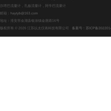
尔塔巴流量计，孔板流量计，阿牛巴流量计
邮箱：
haytyb@163.com
地址：淮安市金湖县银涂镇金唐路16号
版权所有 © 2026 江苏以太仪表科技有限公司
备案号：苏ICP备2022014