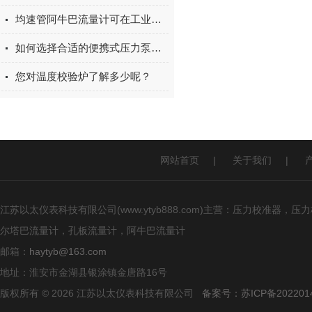
均速管阿牛巴流量计可在工业生产中广泛应用
如何选择合适的便携式压力泵？压力范围、介质类型与选型要点
您对温度校验炉了解多少呢？
网站首页
|
关于我们
|
江苏以太仪表科技有限公司(www.ytyb888.com)主营：压力校
尔塔巴流量计，孔板流量计，阿牛巴流量计
邮箱：
haytyb@163.com
地址：淮安市金湖县银涂镇金唐路16号
版权所有 © 2026 江苏以太仪表科技有限公司
备案号：苏ICP备2022014