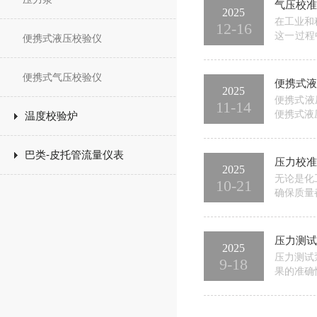
气压校准
2025
在工业和
12-16
这一过程
便携式液压校验仪
障。灵活
适应各种
便携式气压校验仪
便携式液
2025
便携式液
11-14
便携式液
温度校验炉
介绍。使
部位紧固
巴类-皮托管流量仪表
压力校准
2025
无论是化
10-21
确保质量
磨损或老
校准压力
压力测试
2025
压力测试
9-18
果的准确
项，帮助
有管路组