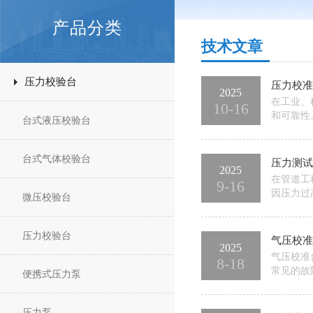
产品分类
技术文章
压力校验台
压力校准
2025
在工业、
10-16
和可靠性
台式液压校验台
见误差的
的准备工
台式气体校验台
压力测试
2025
在管道工
9-16
因压力过
微压校验台
行严格的
行。一、
压力校验台
气压校准
2025
气压校准
8-18
常见的故
便携式压力泵
漏：真空
部件磨损
压力泵