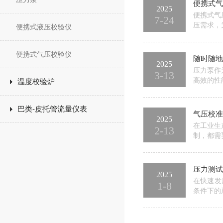
便携式气
2025
便携式气
7-24
压需求，
便携式液压校验仪
日常保养
压泵都能
便携式气压校验仪
随时随地
2025
压力泵作
3-13
高效的性
温度校验炉
工具的之
巧，重量
巴类-皮托管流量仪表
气压校准
2025
在工业生
2-13
制，都需
具，其准
响，因此
压力测试
2025
在快速发
1-8
条件下的
护者，为
力测试。