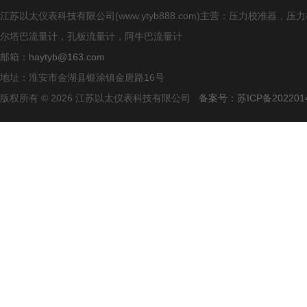
江苏以太仪表科技有限公司(www.ytyb888.com)主营：压力校
尔塔巴流量计，孔板流量计，阿牛巴流量计
邮箱：
haytyb@163.com
地址：淮安市金湖县银涂镇金唐路16号
版权所有 © 2026 江苏以太仪表科技有限公司
备案号：苏ICP备2022014