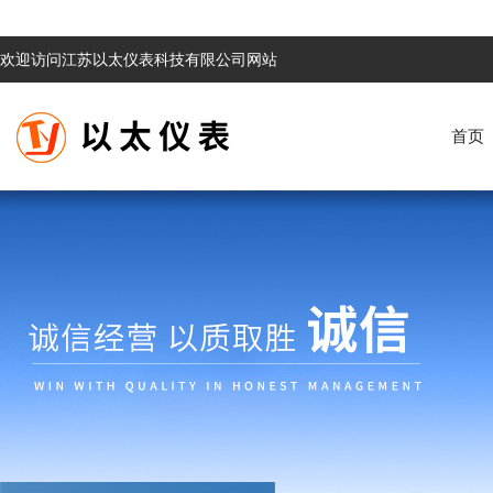
欢迎访问江苏以太仪表科技有限公司网站
首页