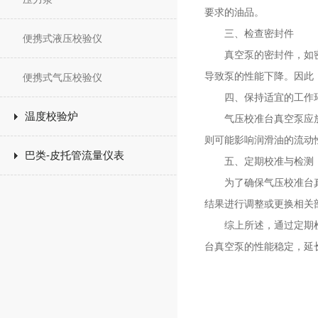
要求的油品。
三、检查密封件
便携式液压校验仪
真空泵的密封件，如密封
导致泵的性能下降。因此
便携式气压校验仪
四、保持适宜的工作
温度校验炉
气压校准台真空泵应放置
则可能影响润滑油的流动
巴类-皮托管流量仪表
五、定期校准与检测
为了确保气压校准台真空
结果进行调整或更换相关
综上所述，通过定期检查
台真空泵的性能稳定，延