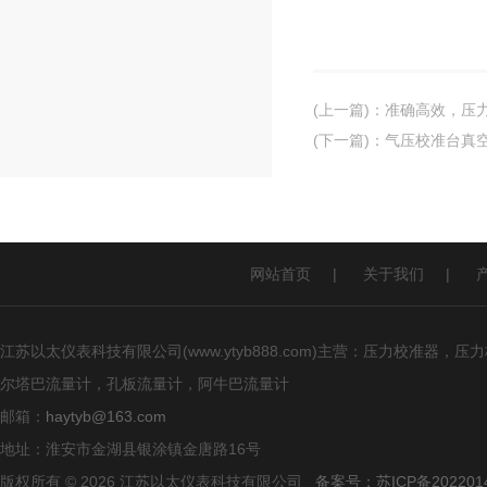
(上一篇)
：
准确高效，压
(下一篇)
：
气压校准台真
网站首页
|
关于我们
|
江苏以太仪表科技有限公司(www.ytyb888.com)主营：压力校
尔塔巴流量计，孔板流量计，阿牛巴流量计
邮箱：
haytyb@163.com
地址：淮安市金湖县银涂镇金唐路16号
版权所有 © 2026 江苏以太仪表科技有限公司
备案号：苏ICP备2022014