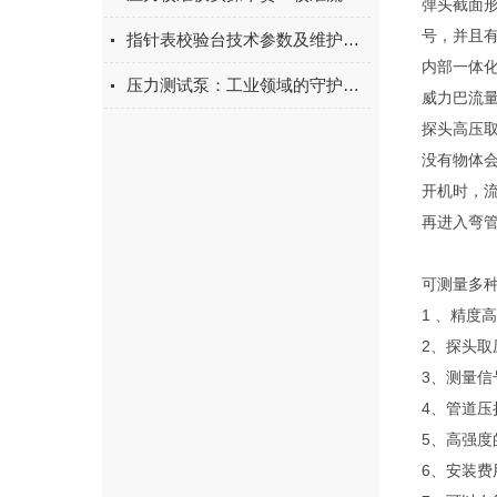
弹头截面
号，并且
指针表校验台技术参数及维护要求
内部一体
压力测试泵：工业领域的守护者，确保设备在极限条件下的稳定运行
威力巴流
探头高压
没有物体
开机时，
再进入弯
可测量多
1 、精度
2、探头取
3、测量信
4、管道压
5、高强度
6、安装费