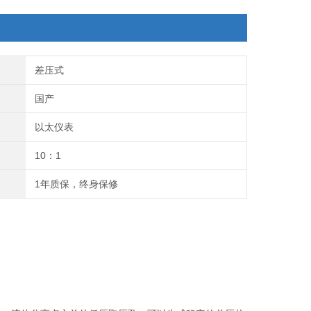
差压式
国产
以太仪表
10：1
1年质保，终身保修