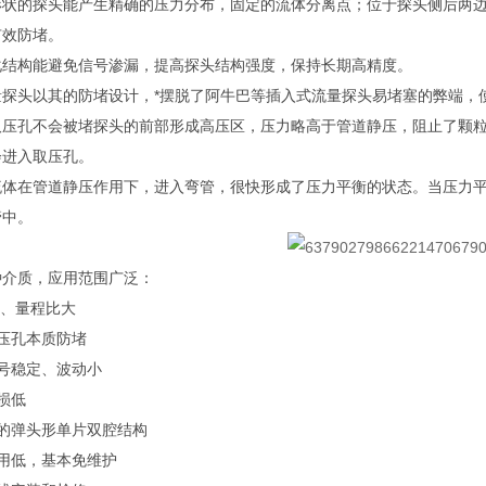
形状的探头能产生精确的压力分布，固定的流体分离点；位于探头侧后两
有效防堵。
化结构能避免信号渗漏，提高探头结构强度，保持长期高精度。
量探头以其的防堵设计，*摆脱了阿牛巴等插入式流量探头易堵塞的弊端，
取压孔不会被堵探头的前部形成高压区，压力略高于管道静压，阻止了颗
会进入取压孔。
流体在管道静压作用下，进入弯管，很快形成了压力平衡的状态。当压力
管中。
种介质，应用范围广泛：
高、量程比大
压孔本质防堵
号稳定、波动小
损低
的弹头形单片双腔结构
用低，基本免维护