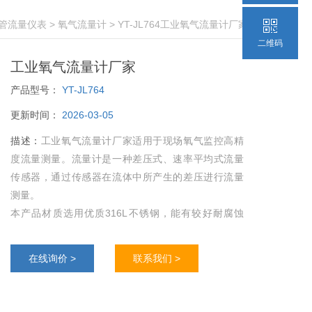
托管流量仪表
>
氧气流量计
> YT-JL764工业氧气流量计厂家
二维码
工业氧气流量计厂家
产品型号：
YT-JL764
更新时间：
2026-03-05
描述：
工业氧气流量计厂家适用于现场氧气监控高精
度流量测量。流量计是一种差压式、速率平均式流量
传感器，通过传感器在流体中所产生的差压进行流量
测量。
本产品材质选用优质316L不锈钢，能有较好耐腐蚀
性、韧性、冷变性、焊接工艺性能良好，316L高温强
度好。
在线询价 >
联系我们 >