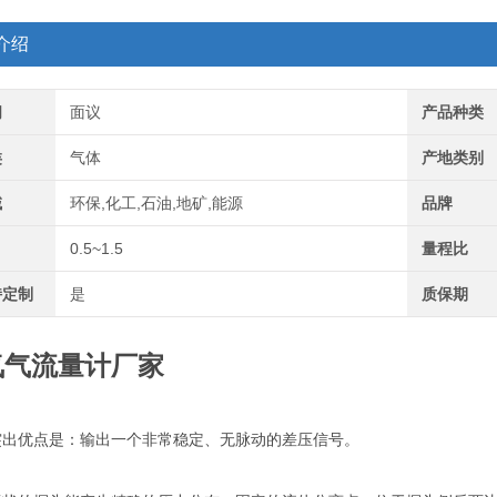
介绍
间
面议
产品种类
类
气体
产地类别
域
环保,化工,石油,地矿,能源
品牌
0.5~1.5
量程比
持定制
是
质保期
氧气流量计厂家
突出优点是：输出一个非常稳定、无脉动的差压信号。
：