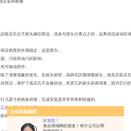
线安装和检修
号
低压取压孔位于探头侧后两边、流体与探头分离点之间，远离涡流波动区
够保证精度的长期稳定，这是因为：
磨损、污垢和油污的影响。
没有可移动部件。
排除了堵塞现象的发生。在探头前部，高静压区围绕着探头，使高压取压
斜掠而过，保护了低压孔不会被掠动，而其它的探头容易堵塞，因为它们的
进行几英寸的线条焊接，完成安装是非常简单和快捷的。
用工具，可以实现带压在线安装。
阀和各种仪器的接口只需进行简单的装配，需要非常低的装配费用。
欢迎您！
来自局域网的朋友！有什么可以帮