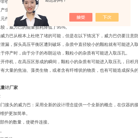
助您的吗？
种非收缩节流的设计，作为一种插入式流量探头
产生非常低的压力损耗，典型的少于0.7KPa。
元件所产生的压力损耗超过14KPa。
较，威力巴的能量损耗降低了95%。
的威力巴从根本上杜绝了堵的可能，但是在以下情况下，威力巴仍要注意
管泄漏，探头高压平衡区遭到破坏，杂质中直径较小的颗粒就有可能进入
处于停产时，由于分子的布朗运动，颗粒小的杂质有可能进入取压孔。
繁开停机，在高压区形成的瞬间，颗粒小的杂质有可能进入取压孔，日积
含有大量的焦油、藻类生物，或者含有纤维状的物质，也有可能造成探头
流量计厂家
术
阀门接头的威力巴：采用全新的设计理念提供一个全新的概念，在仪器的
和维护更加简单。
配部件的数量，使硬件连接。
低。