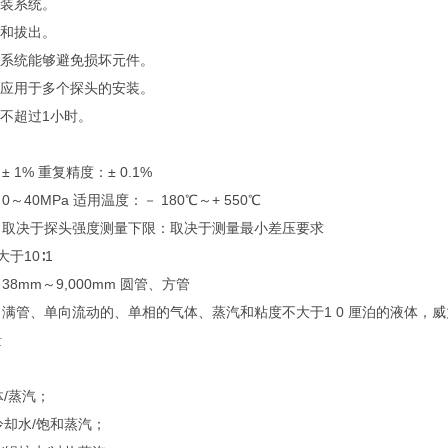
安装系统。
入和拔出。
动系统能够避免损坏元件。
别应用于多个探头的安装。
装不超过1小时。
：
 1% 重复精度：± 0.1%
～40MPa 适用温度：－ 180℃～+ 550℃
：取决于探头强度测量下限：取决于测量最小差压要求
大于10∶1
8mm～9,000mm 圆管、方管
满管、单向流动的、单相的气体、蒸汽和粘度不大于1 0 厘泊的液体，
量
：
体/蒸汽；
/冷却水/饱和蒸汽；