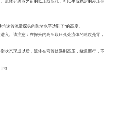
边、流体分离点之前的低压取压孔，可以生成稳定的差压信
使均速管流量探头的防堵水平达到了*的高度。
粒进入。请注意：在探头的高压取压孔处流体的速度是零，
平衡状态形成以后，流体在弯管处遇到高压，绕道而行，不