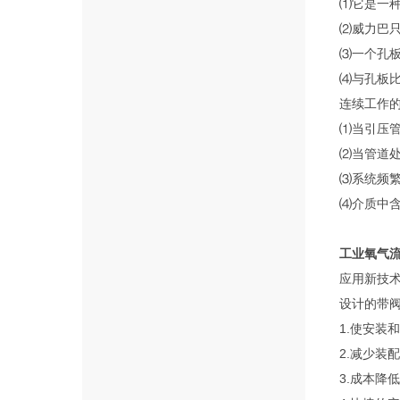
⑴它是一
⑵威力巴只
⑶一个孔板
⑷与孔板比
连续工作
⑴当引压
⑵当管道
⑶系统频
⑷介质中
工业氧气
应用新技
设计的带
1.使安装
2.减少装
3.成本降