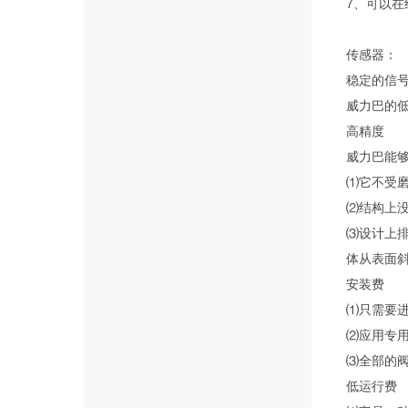
7、可以在
传感器：
稳定的信
威力巴的
高精度
威力巴能
⑴它不受
⑵结构上
⑶设计上
体从表面
安装费
⑴只需要
⑵应用专
⑶全部的
低运行费