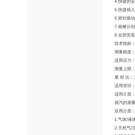
4.快捷的
5.快捷插
6.密封驱
7.能够分
8.全部安
技术指标
测量精度：±
适用压力：0
测量上限
量 程 比：
适用管径：3
适用介质：
蒸汽的测
应用介质
1.气体/液
2.天然气