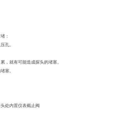
防堵：
取压孔。
月累，就有可能造成探头的堵塞。
的堵塞。
接头处内置仪表截止阀