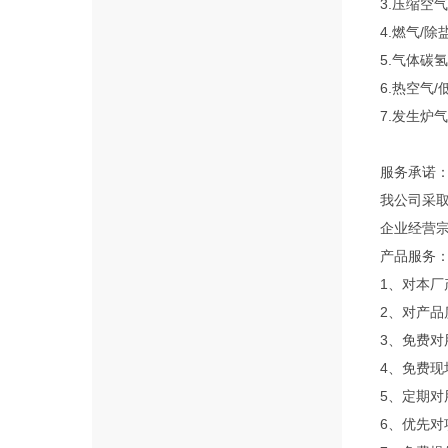
3.压缩空
4.燃气/除
5.气体碳
6.热空气
7.发生炉
服务承诺
我公司采
企业经营
产品服务
1、对本
2、对产品
3、免费
4、免费现
5、定期
6、优先