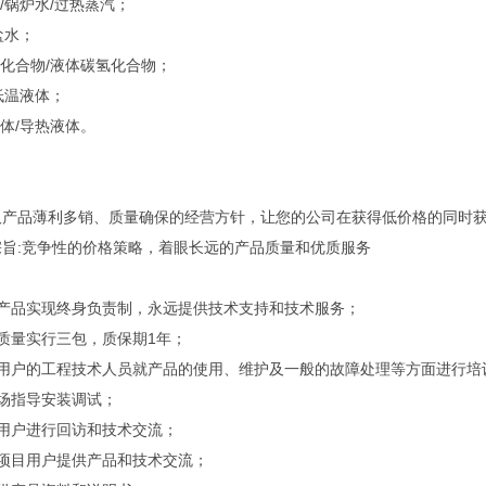
气/锅炉水/过热蒸汽；
盐水；
氢化合物/液体碳氢化合物；
/低温液体；
气体/导热液体。
：
取产品薄利多销、质量确保的经营方针，让您的公司在获得低价格的同时
宗旨:竞争性的价格策略，着眼长远的产品质量和优质服务
：
厂产品实现终身负责制，永远提供技术支持和技术服务；
质量实行三包，质保期1年；
对用户的工程技术人员就产品的使用、维护及一般的故障处理等方面进行培
场指导安装调试；
对用户进行回访和技术交流；
对项目用户提供产品和技术交流；